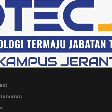
asi
elamatan
n