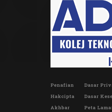
Penafian
Dasar Priv
Hakcipta
Dasar Kes
Akhbar
Peta Lama