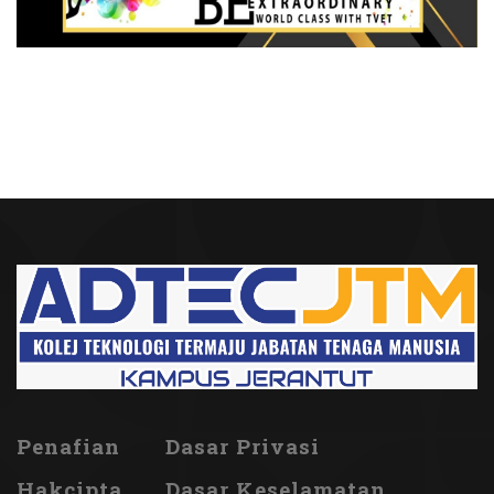
Penafian
Dasar Privasi
Hakcipta
Dasar Keselamatan