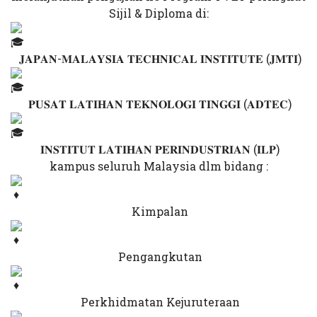
Sijil & Diploma di:
𝐉𝐀𝐏𝐀𝐍-𝐌𝐀𝐋𝐀𝐘𝐒𝐈𝐀 𝐓𝐄𝐂𝐇𝐍𝐈𝐂𝐀𝐋 𝐈𝐍𝐒𝐓𝐈𝐓𝐔𝐓𝐄 (𝐉𝐌𝐓𝐈)
𝐏𝐔𝐒𝐀𝐓 𝐋𝐀𝐓𝐈𝐇𝐀𝐍 𝐓𝐄𝐊𝐍𝐎𝐋𝐎𝐆𝐈 𝐓𝐈𝐍𝐆𝐆𝐈 (𝐀𝐃𝐓𝐄𝐂)
𝐈𝐍𝐒𝐓𝐈𝐓𝐔𝐓 𝐋𝐀𝐓𝐈𝐇𝐀𝐍 𝐏𝐄𝐑𝐈𝐍𝐃𝐔𝐒𝐓𝐑𝐈𝐀𝐍 (𝐈𝐋𝐏)
kampus seluruh Malaysia dlm bidang :
Kimpalan
Pengangkutan
Perkhidmatan Kejuruteraan