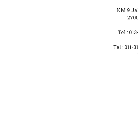
KM 9 Jal
2700
Tel : 01
Tel : 011-