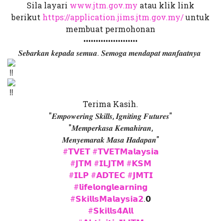
Sila layari
www.jtm.gov.my
atau klik link
berikut
https://application.jims.jtm.gov.my/
untuk
membuat permohonan
••••••••••••••••••••••
𝑺𝒆𝒃𝒂𝒓𝒌𝒂𝒏 𝒌𝒆𝒑𝒂𝒅𝒂 𝒔𝒆𝒎𝒖𝒂. 𝑺𝒆𝒎𝒐𝒈𝒂 𝒎𝒆𝒏𝒅𝒂𝒑𝒂𝒕 𝒎𝒂𝒏𝒇𝒂𝒂𝒕𝒏𝒚𝒂
Terima Kasih.
"𝑬𝒎𝒑𝒐𝒘𝒆𝒓𝒊𝒏𝒈 𝑺𝒌𝒊𝒍𝒍𝒔, 𝑰𝒈𝒏𝒊𝒕𝒊𝒏𝒈 𝑭𝒖𝒕𝒖𝒓𝒆𝒔"
"𝑴𝒆𝒎𝒑𝒆𝒓𝒌𝒂𝒔𝒂 𝑲𝒆𝒎𝒂𝒉𝒊𝒓𝒂𝒏,
𝑴𝒆𝒏𝒚𝒆𝒎𝒂𝒓𝒂𝒌 𝑴𝒂𝒔𝒂 𝑯𝒂𝒅𝒂𝒑𝒂𝒏"
#𝗧𝗩𝗘𝗧
#𝗧𝗩𝗘𝗧𝗠𝗮𝗹𝗮𝘆𝘀𝗶𝗮
#𝗝𝗧𝗠
#𝗜𝗟𝗝𝗧𝗠
#𝗞𝗦𝗠
#𝗜𝗟𝗣
#𝗔𝗗𝗧𝗘𝗖
#𝗝𝗠𝗧𝗜
#𝗹𝗶𝗳𝗲𝗹𝗼𝗻𝗴𝗹𝗲𝗮𝗿𝗻𝗶𝗻𝗴
#𝗦𝗸𝗶𝗹𝗹𝘀𝗠𝗮𝗹𝗮𝘆𝘀𝗶𝗮𝟮
.𝟬
#𝗦𝗸𝗶𝗹𝗹𝘀𝟰𝗔𝗹𝗹