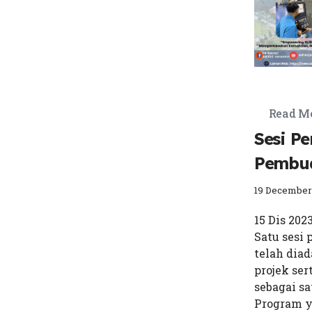
Read M
Sesi P
Pembu
19 December
15 Dis 20
Satu sesi
telah dia
projek ser
sebagai sa
Program y