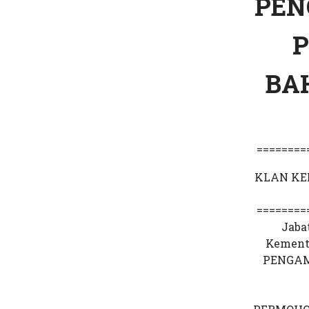
PEN
P
BA
========
KLAN KE
========
Jaba
Kement
PENGAM