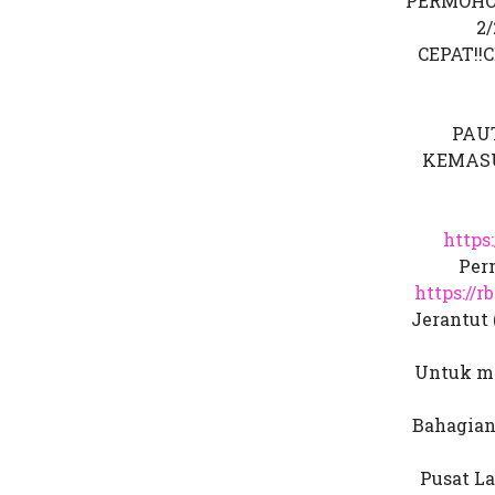
PERMOHO
2/
CEPAT!!
PAU
KEMAS
https
Per
https://
Jerantut 
Untuk ma
Bahagian
Pusat La