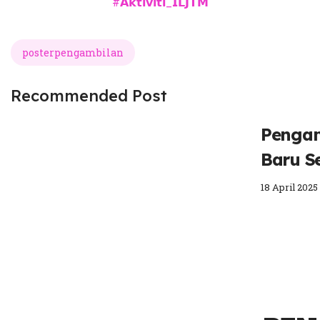
#𝗔𝗸𝘁𝗶𝘃𝗶𝘁𝗶_𝗜𝗟𝗝𝗧𝗠
posterpengambilan
Recommended Post
Pengam
Baru Se
18 April 2025