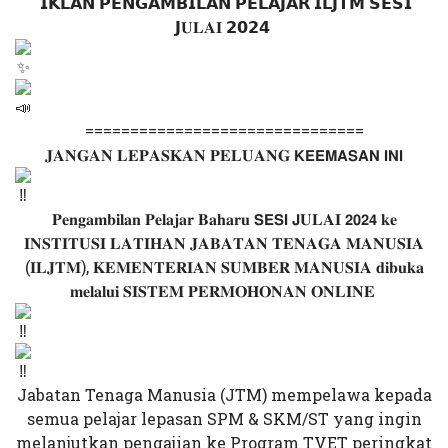
𝗜𝗞𝗟𝗔𝗡 𝗣𝗘𝗡𝗚𝗔𝗠𝗕𝗜𝗟𝗔𝗡 𝗣𝗘𝗟𝗔𝗝𝗔𝗥 𝗜𝗟𝗝𝗧𝗠 𝗦𝗘𝗦𝗜
𝗝𝐔𝐋𝐀𝐈 𝟮𝟬𝟮𝟰
===============================
𝐉𝐀𝐍𝐆𝐀𝐍 𝐋𝐄𝐏𝐀𝐒𝐊𝐀𝐍 𝐏𝐄𝐋𝐔𝐀𝐍𝐆 𝗞𝗘𝗘𝗠𝗔𝗦𝗔𝗡 𝗜𝗡𝗜
𝐏𝐞𝐧𝐠𝐚𝐦𝐛𝐢𝐥𝐚𝐧 𝐏𝐞𝐥𝐚𝐣𝐚𝐫 𝐁𝐚𝐡𝐚𝐫𝐮 𝗦𝗘𝗦𝗜 𝗝𝐔𝐋𝐀𝐈 𝟮𝟬𝟮𝟰 𝐤𝐞
𝐈𝐍𝐒𝐓𝐈𝐓𝐔𝐒𝐈 𝐋𝐀𝐓𝐈𝐇𝐀𝐍 𝐉𝐀𝐁𝐀𝐓𝐀𝐍 𝐓𝐄𝐍𝐀𝐆𝐀 𝐌𝐀𝐍𝐔𝐒𝐈𝐀
(𝐈𝐋𝐉𝐓𝐌), 𝐊𝐄𝐌𝐄𝐍𝐓𝐄𝐑𝐈𝐀𝐍 𝐒𝐔𝐌𝐁𝐄𝐑 𝐌𝐀𝐍𝐔𝐒𝐈𝐀 𝐝𝐢𝐛𝐮𝐤𝐚
𝐦𝐞𝐥𝐚𝐥𝐮𝐢 𝐒𝐈𝐒𝐓𝐄𝐌 𝐏𝐄𝐑𝐌𝐎𝐇𝐎𝐍𝐀𝐍 𝐎𝐍𝐋𝐈𝐍𝐄
Jabatan Tenaga Manusia (JTM) mempelawa kepada
semua pelajar lepasan SPM & SKM/ST yang ingin
melanjutkan pengajian ke Program TVET peringkat