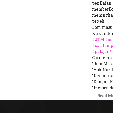
penilaian 
memberika
meningkat
projek.
Jom masuk
Klik link 
#JTM
#je
#caritemp
#pelajar
#
Cari temp
"Jom Masu
"Aok Nok 
"Kemahira
"Dengan K
"Inovasi d
Read M