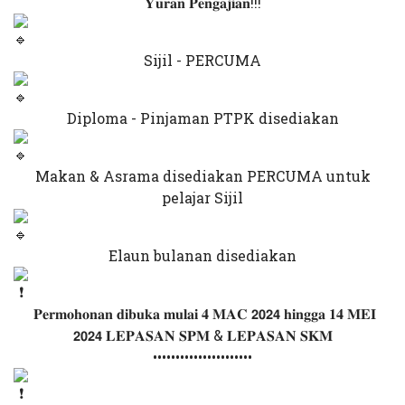
𝐘𝐮𝐫𝐚𝐧 𝐏𝐞𝐧𝐠𝐚𝐣𝐢𝐚𝐧!!!
Sijil - PERCUMA
Diploma - Pinjaman PTPK disediakan
Makan & Asrama disediakan PERCUMA untuk
pelajar Sijil
Elaun bulanan disediakan
𝐏𝐞𝐫𝐦𝐨𝐡𝐨𝐧𝐚𝐧 𝐝𝐢𝐛𝐮𝐤𝐚 𝐦𝐮𝐥𝐚𝐢 𝟒 𝐌𝐀𝐂 𝟮𝟬𝟮𝟰 𝐡𝐢𝐧𝐠𝐠𝐚 𝟏𝟒 𝐌𝐄𝐈
𝟮𝟬𝟮𝟰 𝐋𝐄𝐏𝐀𝐒𝐀𝐍 𝐒𝐏𝐌 & 𝐋𝐄𝐏𝐀𝐒𝐀𝐍 𝐒𝐊𝐌
••••••••••••••••••••••