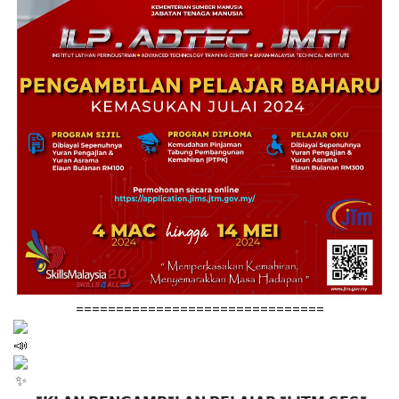
===============================