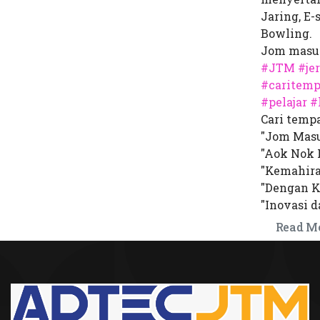
Jaring, E-
Bowling.
Jom masuk
#JTM
#je
#caritemp
#pelajar
#
Cari temp
"Jom Masu
"Aok Nok 
"Kemahira
"Dengan K
"Inovasi d
Read M