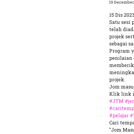
19 December
15 Dis 20
Satu sesi
telah dia
projek ser
sebagai sa
Program y
penilaian 
memberika
meningkat
projek.
Jom masuk
Klik link 
#JTM
#je
#caritemp
#pelajar
#
Cari temp
"Jom Masu