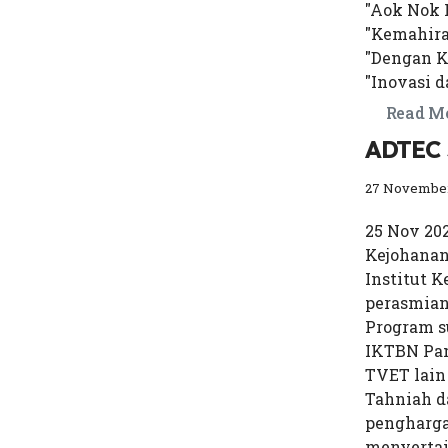
"Aok Nok 
"Kemahira
"Dengan K
"Inovasi d
Read M
ADTEC 
27 November
25 Nov 20
Kejohanan
Institut 
perasmian
Program s
IKTBN Pan
TVET lain
Tahniah d
pengharga
menyertai